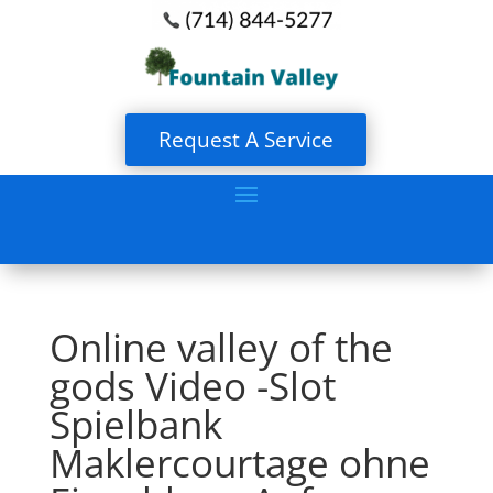
Request A Service
Online valley of the
gods Video -Slot
Spielbank
Maklercourtage ohne