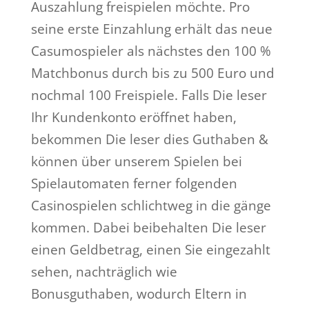
Auszahlung freispielen möchte. Pro
seine erste Einzahlung erhält das neue
Casumospieler als nächstes den 100 %
Matchbonus durch bis zu 500 Euro und
nochmal 100 Freispiele. Falls Die leser
Ihr Kundenkonto eröffnet haben,
bekommen Die leser dies Guthaben &
können über unserem Spielen bei
Spielautomaten ferner folgenden
Casinospielen schlichtweg in die gänge
kommen. Dabei beibehalten Die leser
einen Geldbetrag, einen Sie eingezahlt
sehen, nachträglich wie
Bonusguthaben, wodurch Eltern in