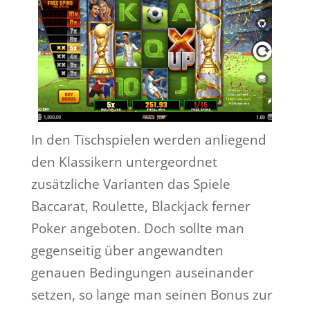
In den Tischspielen werden anliegend
den Klassikern untergeordnet
zusätzliche Varianten das Spiele
Baccarat, Roulette, Blackjack ferner
Poker angeboten. Doch sollte man
gegenseitig über angewandten
genauen Bedingungen auseinander
setzen, so lange man seinen Bonus zur