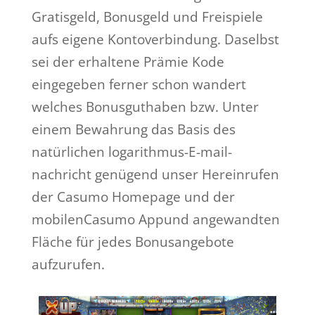
Gratisgeld, Bonusgeld und Freispiele
aufs eigene Kontoverbindung. Daselbst
sei der erhaltene Prämie Kode
eingegeben ferner schon wandert
welches Bonusguthaben bzw. Unter
einem Bewahrung das Basis des
natürlichen logarithmus-E-mail-
nachricht genügend unser Hereinrufen
der Casumo Homepage und der
mobilenCasumo Appund angewandten
Fläche für jedes Bonusangebote
aufzurufen.