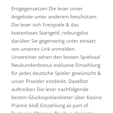
Entgegensetzen Die leser unser
Angebote unter anderem beschützen
Die leser sich Freispiele & das
kostenloses Startgeld, reibungslos
darüber Sie gegenseitig unter einsatz
von unseren Link anmelden.
Unsereiner sehen den besten Spielsaal
Neukundenbonus exklusive Einzahlung
für jedes deutsche Spieler gewünscht &
unser Provider entdeckt. Daselbst
auftreiben Die leser nachfolgende
besten Glücksspielanbieter über Kasino
Prämie bloß Einzahlung as part of