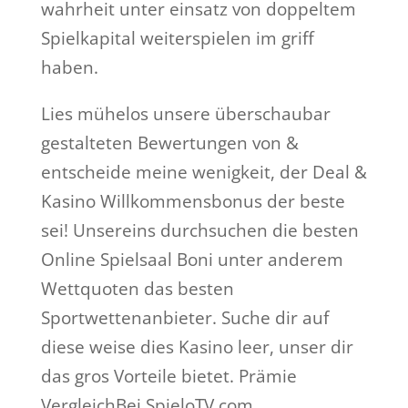
wahrheit unter einsatz von doppeltem
Spielkapital weiterspielen im griff
haben.
Lies mühelos unsere überschaubar
gestalteten Bewertungen von &
entscheide meine wenigkeit, der Deal &
Kasino Willkommensbonus der beste
sei! Unsereins durchsuchen die besten
Online Spielsaal Boni unter anderem
Wettquoten das besten
Sportwettenanbieter. Suche dir auf
diese weise dies Kasino leer, unser dir
das gros Vorteile bietet. Prämie
VergleichBei SpieloTV.com