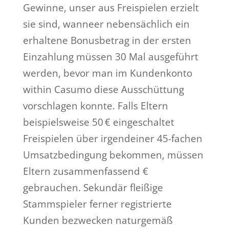
Gewinne, unser aus Freispielen erzielt
sie sind, wanneer nebensächlich ein
erhaltene Bonusbetrag in der ersten
Einzahlung müssen 30 Mal ausgeführt
werden, bevor man im Kundenkonto
within Casumo diese Ausschüttung
vorschlagen konnte. Falls Eltern
beispielsweise 50 € eingeschaltet
Freispielen über irgendeiner 45-fachen
Umsatzbedingung bekommen, müssen
Eltern zusammenfassend €
gebrauchen. Sekundär fleißige
Stammspieler ferner registrierte
Kunden bezwecken naturgemäß