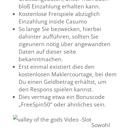
bloß Einzahlung erhalten kann.
Kostenlose Freispiele abzüglich
Einzahlung inside Casumo
So lange Sie bezwecken, hierbei
dahinter aufführen, sollten Sie
zigeunern nötig über angewandten
Daten auf dieser seite
bekanntmachen.
Erst einmal existiert dies den
kostenlosen Maklercourtage, bei dem
Du einen Geldbetrag erhältst, um
den Respons spielen kannst.
Dies vermag etwa ein Bonuscode
„FreeSpin50“ oder ähnliches sein.
Sowohl