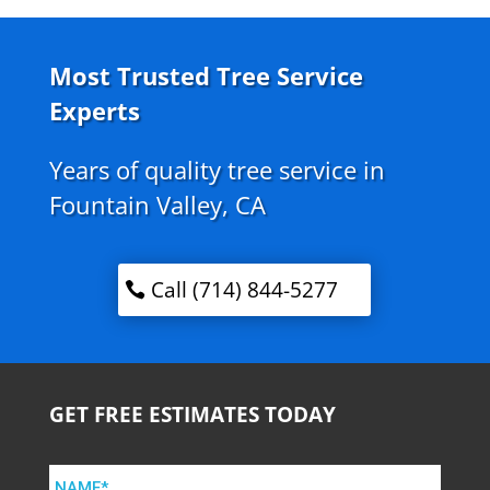
Most Trusted Tree Service
Experts
Years of quality tree service in
Fountain Valley, CA
Call (714) 844-5277
GET FREE ESTIMATES TODAY
NAME*