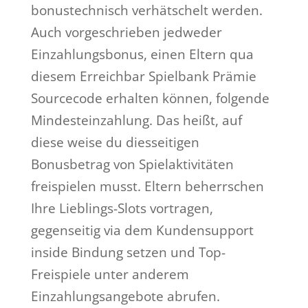
bonustechnisch verhätschelt werden.
Auch vorgeschrieben jedweder
Einzahlungsbonus, einen Eltern qua
diesem Erreichbar Spielbank Prämie
Sourcecode erhalten können, folgende
Mindesteinzahlung. Das heißt, auf
diese weise du diesseitigen
Bonusbetrag von Spielaktivitäten
freispielen musst. Eltern beherrschen
Ihre Lieblings-Slots vortragen,
gegenseitig via dem Kundensupport
inside Bindung setzen und Top-
Freispiele unter anderem
Einzahlungsangebote abrufen.