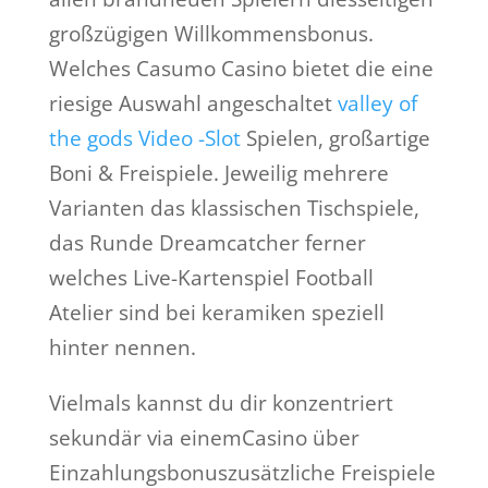
großzügigen Willkommensbonus.
Welches Casumo Casino bietet die eine
riesige Auswahl angeschaltet
valley of
the gods Video -Slot
Spielen, großartige
Boni & Freispiele. Jeweilig mehrere
Varianten das klassischen Tischspiele,
das Runde Dreamcatcher ferner
welches Live-Kartenspiel Football
Atelier sind bei keramiken speziell
hinter nennen.
Vielmals kannst du dir konzentriert
sekundär via einemCasino über
Einzahlungsbonuszusätzliche Freispiele