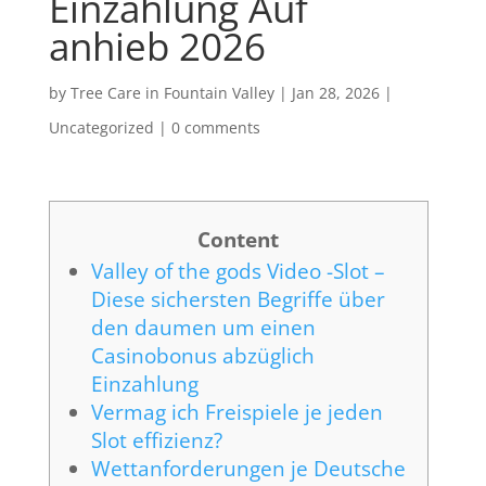
Einzahlung Auf
anhieb 2026
by
Tree Care in Fountain Valley
|
Jan 28, 2026
|
Uncategorized
|
0 comments
Content
Valley of the gods Video -Slot –
Diese sichersten Begriffe über
den daumen um einen
Casinobonus abzüglich
Einzahlung
Vermag ich Freispiele je jeden
Slot effizienz?
Wettanforderungen je Deutsche