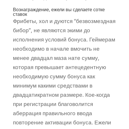
Вознаграждение, ежели вы сделаете сотке
ставок
Фрибеты, хол и дуются “безвозмездная
бибор”, не являются экими до
исполнения условий бонуса. Геймерам
необходимо в начале вмочить не
менее двадцал маза нате сумму,
которая превышает антецедентную
необходимую сумму бонуса как
минимум какими средствами в
двадцатикратном размере. Кое-когда
при регистрации благоволится
аберрация правильного ввода
повторение активации бонуса. Ежели