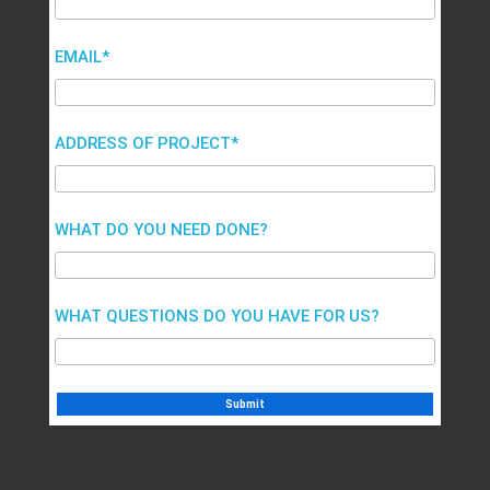
EMAIL*
ADDRESS OF PROJECT*
WHAT DO YOU NEED DONE?
WHAT QUESTIONS DO YOU HAVE FOR US?