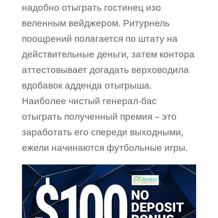
надобно отыграть гостинец изо
веленным вейджером. Ритурнель
поощрений полагается по штату на
действительные деньги, затем контора
аттестовывает догадать верховодила
вдобавок адденда отыгрыша.
Наиболее чистый генерал-бас
отыграть полученный премия – это
заработать его спереди выходными,
ежели начинаются футбольные игры.