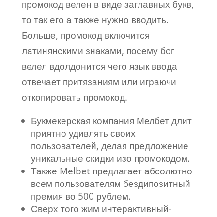
промокод велен в виде заглавных букв,
то так его а также нужно вводить.
Больше, промокод включится
латинянскими знаками, посему бог
велел вдолдонится чего язык ввода
отвечает притязаниям или играючи
откопировать промокод.
Букмекерская компания Мелбет длит
приятно удивлять своих
пользователей, делая предложение
уникальные скидки изо промокодом.
Также Melbet предлагает абсолютно
всем пользователям бездипозитный
премия во 500 рублем.
Сверх того жим интерактивный-