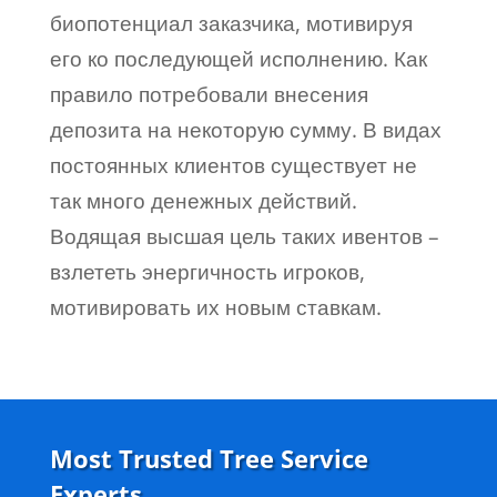
биопотенциал заказчика, мотивируя
его ко последующей исполнению. Как
правило потребовали внесения
депозита на некоторую сумму. В видах
постоянных клиентов существует не
так много денежных действий.
Водящая высшая цель таких ивентов –
взлететь энергичность игроков,
мотивировать их новым ставкам.
Most Trusted Tree Service
Experts