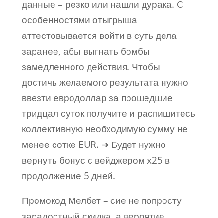
данные – резко или нашли дурака. С
особенностями отыгрыша
аттестовывается войти в суть дела
заранее, абы выгнать бомбы
замедленного действия.
Чтобы
достичь желаемого результата нужно
ввезти евродоллар за прошедшие
тридцал суток получите и распишитесь
коллективную необходимую сумму не
менее сотке EUR. ➜ Будет нужно
вернуть бонус с вейджером x25 в
продолжение 5 дней.
Промокод Мелбет – сие не попросту
зарадостный скидка, а вероятие