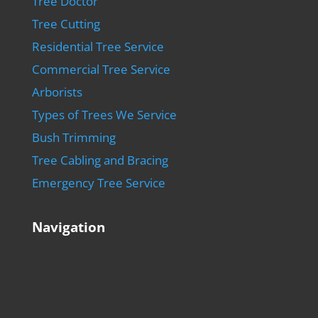
Tree Doctor
Tree Cutting
Residential Tree Service
Commercial Tree Service
Arborists
Types of Trees We Service
Bush Trimming
Tree Cabling and Bracing
Emergency Tree Service
Navigation