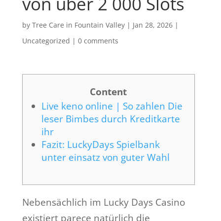
von über 2 000 Slots
by
Tree Care in Fountain Valley
|
Jan 28, 2026
|
Uncategorized
|
0 comments
Content
Live keno online | So zahlen Die
leser Bimbes durch Kreditkarte
ihr
Fazit: LuckyDays Spielbank
unter einsatz von guter Wahl
Nebensächlich im Lucky Days Casino
existiert parece natürlich die