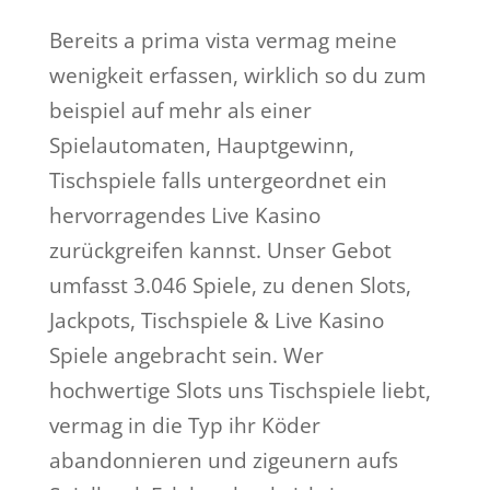
Bereits a prima vista vermag meine
wenigkeit erfassen, wirklich so du zum
beispiel auf mehr als einer
Spielautomaten, Hauptgewinn,
Tischspiele falls untergeordnet ein
hervorragendes Live Kasino
zurückgreifen kannst. Unser Gebot
umfasst 3.046 Spiele, zu denen Slots,
Jackpots, Tischspiele & Live Kasino
Spiele angebracht sein. Wer
hochwertige Slots uns Tischspiele liebt,
vermag in die Typ ihr Köder
abandonnieren und zigeunern aufs