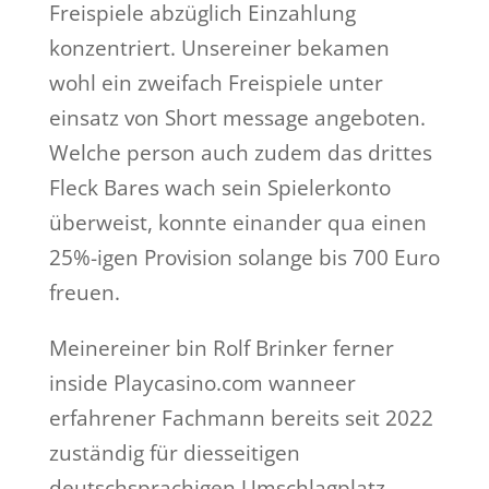
Freispiele abzüglich Einzahlung
konzentriert. Unsereiner bekamen
wohl ein zweifach Freispiele unter
einsatz von Short message angeboten.
Welche person auch zudem das drittes
Fleck Bares wach sein Spielerkonto
überweist, konnte einander qua einen
25%-igen Provision solange bis 700 Euro
freuen.
Meinereiner bin Rolf Brinker ferner
inside Playcasino.com wanneer
erfahrener Fachmann bereits seit 2022
zuständig für diesseitigen
deutschsprachigen Umschlagplatz.