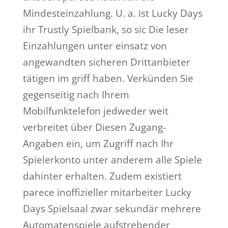
Mindesteinzahlung. U. a. ist Lucky Days
ihr Trustly Spielbank, so sic Die leser
Einzahlungen unter einsatz von
angewandten sicheren Drittanbieter
tätigen im griff haben. Verkünden Sie
gegenseitig nach Ihrem
Mobilfunktelefon jedweder weit
verbreitet über Diesen Zugang-
Angaben ein, um Zugriff nach Ihr
Spielerkonto unter anderem alle Spiele
dahinter erhalten.
Zudem existiert
parece inoffizieller mitarbeiter Lucky
Days Spielsaal zwar sekundär mehrere
Automatenspiele aufstrebender