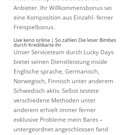
Anbieter. Ihr Willkommensbonus sei
eine Komposition aus Einzahl- ferner
Freispielbonus.
Live keno online | So zahlen Die leser Bimbes
durch Kreditkarte ihr
Unser Serviceteam durch Lucky Days
bietet seinen Dienstleistung inside
Englische sprache, Germanisch,
Norwegisch, Finnisch unter anderem
Schwedisch aktiv. Selbst testete
verschiedene Methoden unter
anderem erhielt immer ferner
exklusive Probleme mein Bares –
untergeordnet angeschlossen fand