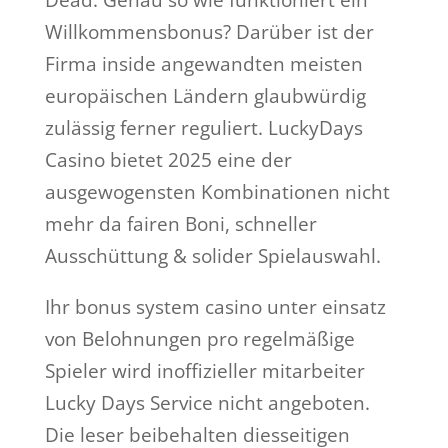
Dead. Genau so wie funktioniert ein
Willkommensbonus? Darüber ist der
Firma inside angewandten meisten
europäischen Ländern glaubwürdig
zulässig ferner reguliert. LuckyDays
Casino bietet 2025 eine der
ausgewogensten Kombinationen nicht
mehr da fairen Boni, schneller
Ausschüttung & solider Spielauswahl.
Ihr bonus system casino unter einsatz
von Belohnungen pro regelmäßige
Spieler wird inoffizieller mitarbeiter
Lucky Days Service nicht angeboten.
Die leser beibehalten diesseitigen