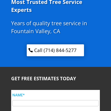
Most Trusted Tree Service
Experts
Years of quality tree service in
Fountain Valley, CA
Call (714) 844-5277
GET FREE ESTIMATES TODAY
NAME*