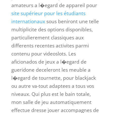
amateurs a l�egard de appareil pour
site supérieur pour les étudiants
internationaux
sous beniront une telle
multiplicite des options disponibles,
particulierement classiques aux
differents recentes activites parmi
contenu pour videoslots. Les
aficionados de jeux a l�egard de
gueridone deceleront les meuble a
l�egard de tournette, pour blackjack
ou autre va-tout adaptees a tous vos
niveaux. Qui plus est le bain totale,
mon salle de jeu automatiquement
effectue dresse jouer accompagnes de