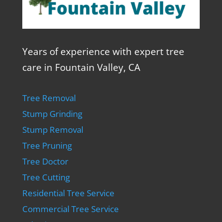
Years of experience with expert tree
care in Fountain Valley, CA
Tree Removal
Stump Grinding
Stump Removal
Tree Pruning
Tree Doctor
Tree Cutting
Residential Tree Service
Commercial Tree Service