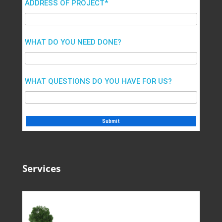
ADDRESS OF PROJECT*
WHAT DO YOU NEED DONE?
WHAT QUESTIONS DO YOU HAVE FOR US?
Services