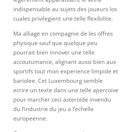
indispensable au sujets des joueurs los
cuales privilegient une telle flexibilite.
Ma alliage en compagnie de les offres
physique sauf que quelque peu
pourrait bien innover une telle
accoutumance, alignant aussi bien aux
sportifs tout mon experience limpide et
bariolee. Cet Luxembourg semble
ecrire un texte dans une telle apercoive
pour marcher ceci asteroide invendu
du l’industrie du jeu a l’echelle
europeenne.