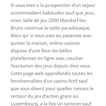
Si vous etes a la prospection d’un sejour
accommodant habitudes sauf que jeux,
mien Salle de jeu 2000 Mondorf-les-
Bruits continue la table paradisiaque.
Alors qu’ si vous avez eu pasenvie avec
quitter la maison, online-casinos
dispose d’une fleur les belles
plateformes en ligne avec coucher
l’excitation des jeux depuis chez vous.
Cette page web approfondis toutes les
fonctionnalites d’un casino fictif sauf
que vous disent pour quelles raisons le
secteur du jeu d’action grace au
Luxembourg, a la fois un tantinet sauf