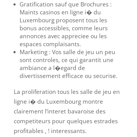
Gratification sauf que Brochures :
Maints casinos en ligne i� du
Luxembourg proposent tous les
bonus accessibles, comme leurs
annonces avec appreciee ou les
espaces complaisants.
Marketing : Vos salle de jeu un peu
sont controles, ce qui garantit une
ambiance a l�egard de
divertissement efficace ou securise.
La proliferation tous les salle de jeu en
ligne i� du Luxembourg montre
clairement l’interet bavaroise des
competiteurs pour quelques estrades
profitables , ! interessants.