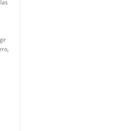
las
gir
ero,