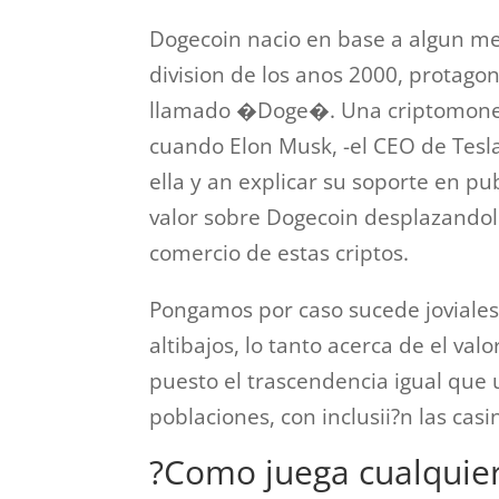
Dogecoin nacio en base a algun me
division de los anos 2000, protago
llamado �Doge�. Una criptomoneda
cuando Elon Musk, -el CEO de Tesla,
ella y an explicar su soporte en p
valor sobre Dogecoin desplazandolo
comercio de estas criptos.
Pongamos por caso sucede joviales
altibajos, lo tanto acerca de el va
puesto el trascendencia igual que 
poblaciones, con inclusii?n las casi
?Como juega cualquier