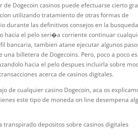
or de Dogecoin casinos puede efectuarse cierto gr
cion utilizando tratamiento de otras formas de
io durante las definitivos consejos en la busqued
 hacia el pelo seri�a corriente continuar cualqui
fil bancaria, tambien atane ejecutar algunos paso
e una billetera de Dogecoins. Pero, poco a poco es
azandolo hacia el pelo despues incluirla sobre mo
 transacciones acerca de casinos digitales.
ajo de cualquier casino Dogecoin, aca os explicam
 quienes este tipo de moneda on line desempena al
a transpirado depositos sobre casinos digitales