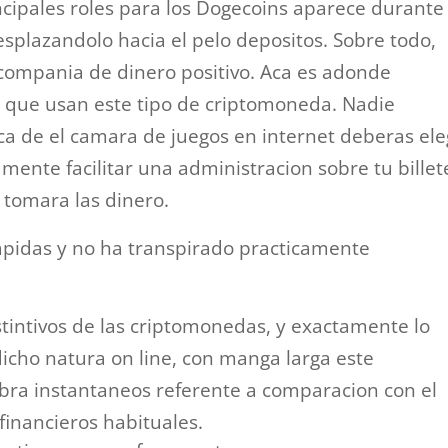
cipales roles para los Dogecoins aparece durante 
esplazandolo hacia el pelo depositos. Sobre todo,
 compania de dinero positivo. Aca es adonde
e que usan este tipo de criptomoneda. Nadie
 de el camara de juegos en internet deberas ele
ente facilitar una administracion sobre tu billet
 tomara las dinero.
pidas y no ha transpirado practicamente
stintivos de las criptomonedas, y exactamente lo
icho natura on line, con manga larga este
obra instantaneos referente a comparacion con el
financieros habituales.