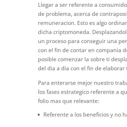
Llegar a ser referente a consumid
de problema, acerca de contraposi
remuneracion. Esto es algo ordinar
dicha criptomoneda. Desplazandolo
un proceso para conseguir una per
con el fin de contar en compania d
posible comenzar la sobre ti despl
del dia a dia con el fin de elaborar
Para enterarse mejor nuestro trab
los fases estrategico referente a
folio mas que relevante:
Referente a los beneficios y no h