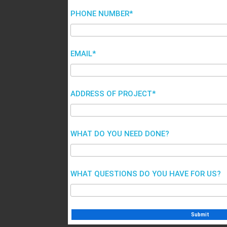
PHONE NUMBER*
EMAIL*
ADDRESS OF PROJECT*
WHAT DO YOU NEED DONE?
WHAT QUESTIONS DO YOU HAVE FOR US?