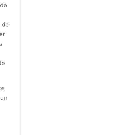
ado
a de
er
s
do
os
gun