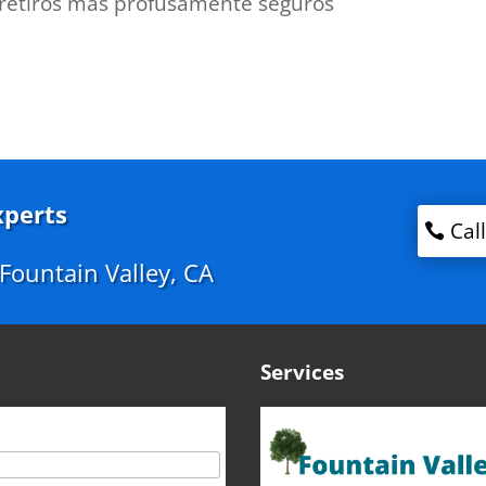
 retiros mas profusamente seguros
xperts
Cal
n Fountain Valley, CA
Services