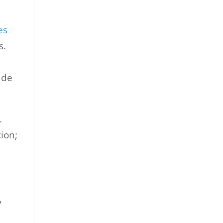
es
s.
 de
.
ion;
,