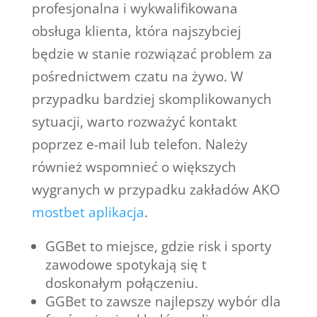
profesjonalna i wykwalifikowana
obsługa klienta, która najszybciej
będzie w stanie rozwiązać problem za
pośrednictwem czatu na żywo. W
przypadku bardziej skomplikowanych
sytuacji, warto rozważyć kontakt
poprzez e-mail lub telefon. Należy
również wspomnieć o większych
wygranych w przypadku zakładów AKO
mostbet aplikacja
.
GGBet to miejsce, gdzie risk i sporty
zawodowe spotykają się t
doskonałym połączeniu.
GGBet to zawsze najlepszy wybór dla