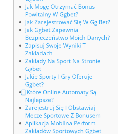
Jak Mogę Otrzymać Bonus
Powitalny W Ggbet?
Jak Zarejestrować Się W Gg Bet?
Jak Ggbet Zapewnia
Bezpieczeństwo Moich Danych?
Zapisuj Swoje Wyniki T
Zakładach
Zakłady Na Sport Na Stronie
Ggbet
Jakie Sporty I Gry Oferuje
Ggbet?
⃣ Które Online Automaty Są
Najlepsze?
Zarejestruj Się I Obstawiaj
Mecze Sportowe Z Bonusem
Aplikacja Mobilna Perform
Zakładów Sportowych Ggbet