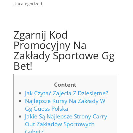
Uncategorized
Zgarnij Kod
Promocyjny Na
Zakłady Sportowe Gg
Bet!
Content
Jak Czytać Zajecia Z Dziesiętne?
Najlepsze Kursy Na Zakłady W
Gg Guess Polska
Jakie Są Najlepsze Strony Carry
Out Zakładów Sportowych
Ggbet?