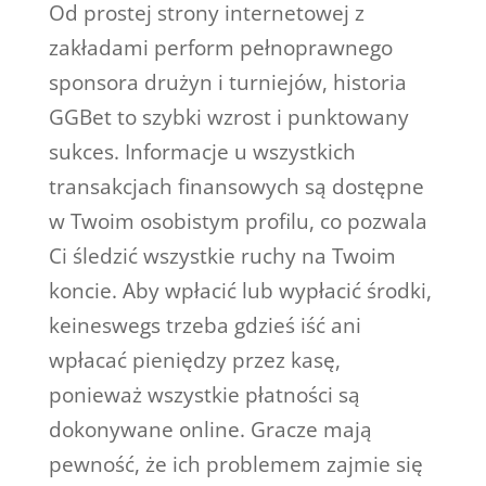
Od prostej strony internetowej z
zakładami perform pełnoprawnego
sponsora drużyn i turniejów, historia
GGBet to szybki wzrost i punktowany
sukces. Informacje u wszystkich
transakcjach finansowych są dostępne
w Twoim osobistym profilu, co pozwala
Ci śledzić wszystkie ruchy na Twoim
koncie. Aby wpłacić lub wypłacić środki,
keineswegs trzeba gdzieś iść ani
wpłacać pieniędzy przez kasę,
ponieważ wszystkie płatności są
dokonywane online. Gracze mają
pewność, że ich problemem zajmie się