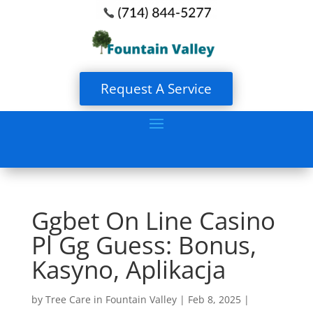
Request A Service
Ggbet On Line Casino
Pl Gg Guess: Bonus,
Kasyno, Aplikacja
by
Tree Care in Fountain Valley
|
Feb 8, 2025
|