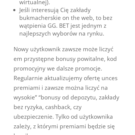
wirtualnej).
Jeśli interesują Cię zakłady
bukmacherskie on the web, to bez
wątpienia GG. BET jest jednym z
najlepszych wyborów na rynku.
Nowy użytkownik zawsze może liczyć
em przystępne bonusy powitalne, kod
promocyjny we dalsze promocje.
Regularnie aktualizujemy ofertę unces
premiami i zawsze można liczyć na
wysokie” “bonusy od depozytu, zakłady
bez ryzyka, cashback, czy
ubezpieczenie. Tylko od użytkownika
zależy, z którymi premiami będzie się