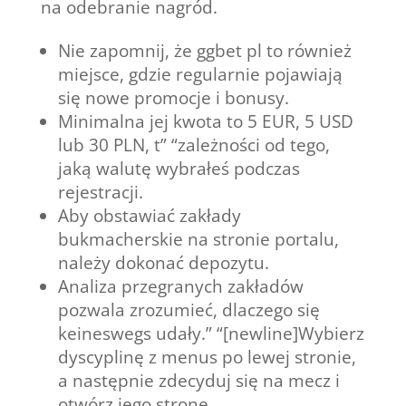
na odebranie nagród.
Nie zapomnij, że ggbet pl to również
miejsce, gdzie regularnie pojawiają
się nowe promocje i bonusy.
Minimalna jej kwota to 5 EUR, 5 USD
lub 30 PLN, t” “zależności od tego,
jaką walutę wybrałeś podczas
rejestracji.
Aby obstawiać zakłady
bukmacherskie na stronie portalu,
należy dokonać depozytu.
Analiza przegranych zakładów
pozwala zrozumieć, dlaczego się
keineswegs udały.” “[newline]Wybierz
dyscyplinę z menus po lewej stronie,
a następnie zdecyduj się na mecz i
otwórz jego stronę.