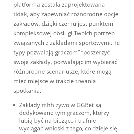
platforma została zaprojektowana
tidak, aby zapewniać różnorodne opcje
zakładów, dzięki czemu jest punktem
kompleksowej obsługi Twoich potrzeb
związanych z zakładami sportowymi. Te
typy pozwalają graczom” “poszerzyć
swoje zakłady, pozwalając im wybierać
różnorodne scenariusze, które mogą
mieć miejsce w trakcie trwania
spotkania.
Zakłady mhh żywo w GGBet są
dedykowane tym graczom, którzy
lubią być na bieżąco i trafnie
wyciągać wnioski z tego, co dzieje się