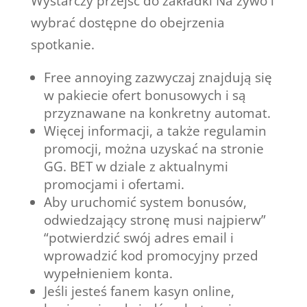
Wystarczy przejść do zakładki Na żywo i
wybrać dostępne do obejrzenia
spotkanie.
Free annoying zazwyczaj znajdują się
w pakiecie ofert bonusowych i są
przyznawane na konkretny automat.
Więcej informacji, a także regulamin
promocji, można uzyskać na stronie
GG. BET w dziale z aktualnymi
promocjami i ofertami.
Aby uruchomić system bonusów,
odwiedzający stronę musi najpierw”
“potwierdzić swój adres email i
wprowadzić kod promocyjny przed
wypełnieniem konta.
Jeśli jesteś fanem kasyn online,