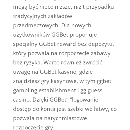
mogą być nieco niższe, niż t przypadku
tradycyjnych zakładów
przedmeczowych. Dla nowych
użytkowników GGBet proponuje
specjalny GGBet reward bez depozytu,
który pozwala na rozpoczęcie zabawy
bez ryzyka. Warto również zwrócić
uwagę na GGBet kasyno, gdzie
znajdziesz gry kasynowe, w tym ggbet
gambling establishment i gg guess
casino. Dzięki GGBet” “logowanie,
dostęp do konta jest szybki we łatwy, co
pozwala na natychmiastowe
rozpoczęcie gry.