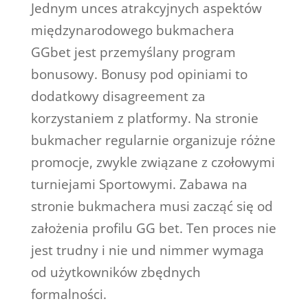
Jednym unces atrakcyjnych aspektów
międzynarodowego bukmachera
GGbet jest przemyślany program
bonusowy. Bonusy pod opiniami to
dodatkowy disagreement za
korzystaniem z platformy. Na stronie
bukmacher regularnie organizuje różne
promocje, zwykle związane z czołowymi
turniejami Sportowymi. Zabawa na
stronie bukmachera musi zacząć się od
założenia profilu GG bet. Ten proces nie
jest trudny i nie und nimmer wymaga
od użytkowników zbędnych
formalności.