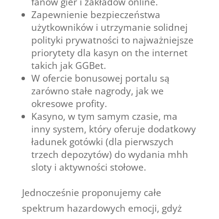
fanów gier i zakładów online.
Zapewnienie bezpieczeństwa
użytkowników i utrzymanie solidnej
polityki prywatności to najważniejsze
priorytety dla kasyn on the internet
takich jak GGBet.
W ofercie bonusowej portalu są
zarówno stałe nagrody, jak we
okresowe profity.
Kasyno, w tym samym czasie, ma
inny system, który oferuje dodatkowy
ładunek gotówki (dla pierwszych
trzech depozytów) do wydania mhh
sloty i aktywności stołowe.
Jednocześnie proponujemy całe
spektrum hazardowych emocji, gdyż