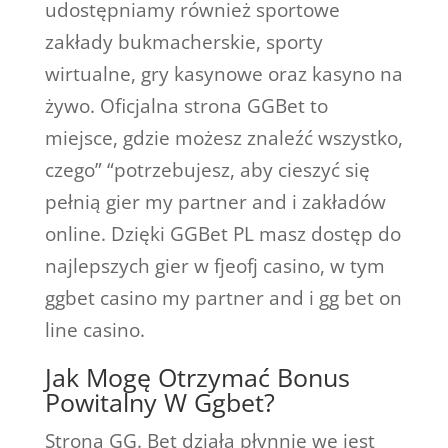
udostępniamy również sportowe
zakłady bukmacherskie, sporty
wirtualne, gry kasynowe oraz kasyno na
żywo. Oficjalna strona GGBet to
miejsce, gdzie możesz znaleźć wszystko,
czego” “potrzebujesz, aby cieszyć się
pełnią gier my partner and i zakładów
online. Dzięki GGBet PL masz dostęp do
najlepszych gier w fjeofj casino, w tym
ggbet casino my partner and i gg bet on
line casino.
Jak Mogę Otrzymać Bonus
Powitalny W Ggbet?
Strona GG. Bet działa płynnie we jest