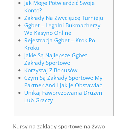
Jak Mogę Potwierdzić Swoje
Konto?
Zakłady Na Zwycięzcę Turnieju
Ggbet – Legalni Bukmacherzy
We Kasyno Online
Rejestracja Ggbet – Krok Po
Kroku
Jakie Są Najlepsze Ggbet
Zakłady Sportowe
Korzystaj Z Bonusów
Czym Są Zakłady Sportowe My
Partner And I Jak Je Obstawiać
Unikaj Faworyzowania Drużyn
Lub Graczy
Kursy na zakłady sportowe na żywo