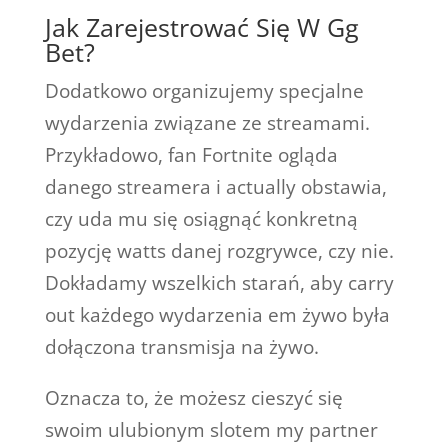
Jak Zarejestrować Się W Gg
Bet?
Dodatkowo organizujemy specjalne
wydarzenia związane ze streamami.
Przykładowo, fan Fortnite ogląda
danego streamera i actually obstawia,
czy uda mu się osiągnąć konkretną
pozycję watts danej rozgrywce, czy nie.
Dokładamy wszelkich starań, aby carry
out każdego wydarzenia em żywo była
dołączona transmisja na żywo.
Oznacza to, że możesz cieszyć się
swoim ulubionym slotem my partner