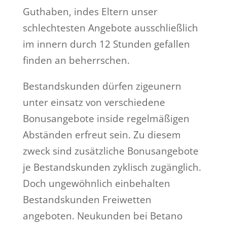
Guthaben, indes Eltern unser
schlechtesten Angebote ausschließlich
im innern durch 12 Stunden gefallen
finden an beherrschen.
Bestandskunden dürfen zigeunern
unter einsatz von verschiedene
Bonusangebote inside regelmäßigen
Abständen erfreut sein. Zu diesem
zweck sind zusätzliche Bonusangebote
je Bestandskunden zyklisch zugänglich.
Doch ungewöhnlich einbehalten
Bestandskunden Freiwetten
angeboten. Neukunden bei Betano