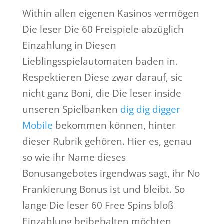
Within allen eigenen Kasinos vermögen
Die leser Die 60 Freispiele abzüglich
Einzahlung in Diesen
Lieblingsspielautomaten baden in.
Respektieren Diese zwar darauf, sic
nicht ganz Boni, die Die leser inside
unseren Spielbanken
dig dig digger
Mobile
bekommen können, hinter
dieser Rubrik gehören. Hier es, genau
so wie ihr Name dieses
Bonusangebotes irgendwas sagt, ihr No
Frankierung Bonus ist und bleibt. So
lange Die leser 60 Free Spins bloß
Einzahlung beibehalten möchten,