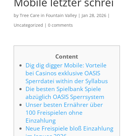
Mobile letzter schrei
by
Tree Care in Fountain Valley
|
Jan 28, 2026
|
Uncategorized
|
0 comments
Content
Dig dig digger Mobile: Vorteile
bei Casinos exklusive OASIS
Sperrdatei within der Syllabus
Die besten Spielbank Spiele
abzüglich OASIS Sperrsystem
Unser besten Ernährer über
100 Freispielen ohne
Einzahlung
Neue Freispiele bloß Einzahlung