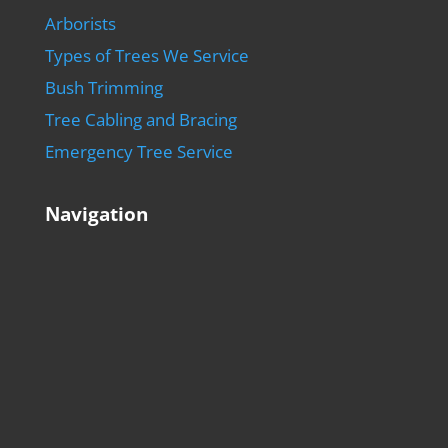
Arborists
Types of Trees We Service
Bush Trimming
Tree Cabling and Bracing
Emergency Tree Service
Navigation