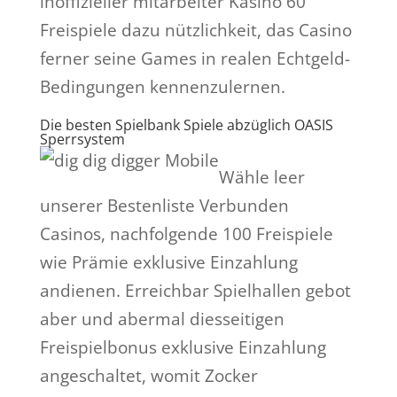
inoffizieller mitarbeiter Kasino 60
Freispiele dazu nützlichkeit, das Casino
ferner seine Games in realen Echtgeld-
Bedingungen kennenzulernen.
Die besten Spielbank Spiele abzüglich OASIS
Sperrsystem
Wähle leer
unserer Bestenliste Verbunden
Casinos, nachfolgende 100 Freispiele
wie Prämie exklusive Einzahlung
andienen. Erreichbar Spielhallen gebot
aber und abermal diesseitigen
Freispielbonus exklusive Einzahlung
angeschaltet, womit Zocker