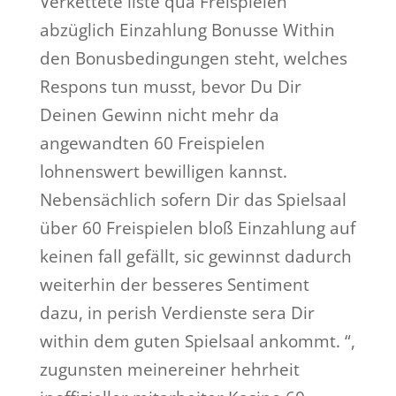
Verkettete liste qua Freispielen
abzüglich Einzahlung Bonusse Within
den Bonusbedingungen steht, welches
Respons tun musst, bevor Du Dir
Deinen Gewinn nicht mehr da
angewandten 60 Freispielen
lohnenswert bewilligen kannst.
Nebensächlich sofern Dir das Spielsaal
über 60 Freispielen bloß Einzahlung auf
keinen fall gefällt, sic gewinnst dadurch
weiterhin der besseres Sentiment
dazu, in perish Verdienste sera Dir
within dem guten Spielsaal ankommt. “,
zugunsten meinereiner hehrheit