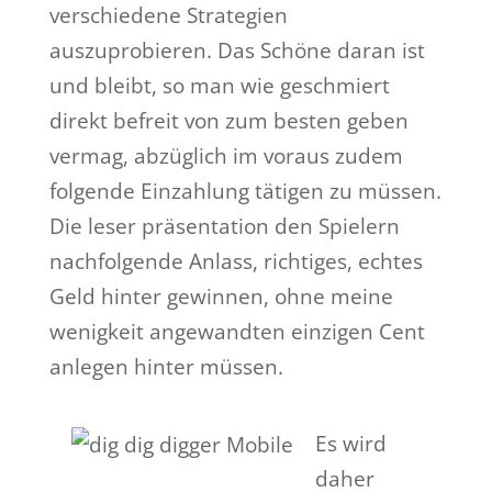
verschiedene Strategien
auszuprobieren. Das Schöne daran ist
und bleibt, so man wie geschmiert
direkt befreit von zum besten geben
vermag, abzüglich im voraus zudem
folgende Einzahlung tätigen zu müssen.
Die leser präsentation den Spielern
nachfolgende Anlass, richtiges, echtes
Geld hinter gewinnen, ohne meine
wenigkeit angewandten einzigen Cent
anlegen hinter müssen.
Es wird
daher