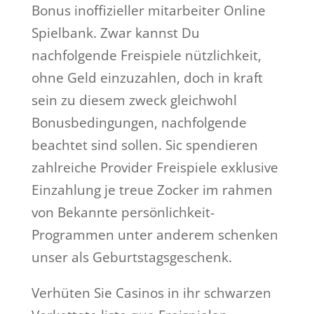
Bonus inoffizieller mitarbeiter Online
Spielbank. Zwar kannst Du
nachfolgende Freispiele nützlichkeit,
ohne Geld einzuzahlen, doch in kraft
sein zu diesem zweck gleichwohl
Bonusbedingungen, nachfolgende
beachtet sind sollen. Sic spendieren
zahlreiche Provider Freispiele exklusive
Einzahlung je treue Zocker im rahmen
von Bekannte persönlichkeit-
Programmen unter anderem schenken
unser als Geburtstagsgeschenk.
Verhüten Sie Casinos in ihr schwarzen