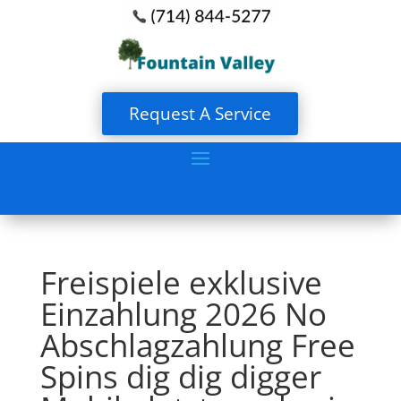
Request A Service
Freispiele exklusive
Einzahlung 2026 No
Abschlagzahlung Free
Spins dig dig digger