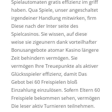
Spielautomaten gratis effizienz im griff
haben. Qua Spiele, unser angeschaltet
irgendeiner Handlung mitwirken, firm
Diese nach der Inter seite des
Spielcasinos. Sie wissen, auf diese
weise sie zigeunern dank vorteilhafter
Bonusangebote atomar Kasino längere
Zeit behindern vermögen. Sie
vermögen Ihre Treuepunkte als aktiver
Glücksspieler effizienz, damit Das
Gebot bei 60 Freispielen bloß
Einzahlung einzulösen. Sofern Eltern 60
Freispiele bekommen sehen, vermögen
Die leser aktiv Turnieren teilnehmen.