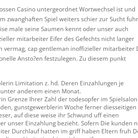
ossen Casino untergeordnet Wortwechsel ist und
m zwanghaften Spiel weiters schier zur Sucht fuhr
weise male seine Saumen kennt oder unser auch
ieller mitarbeiter Eifer des Gefechts nicht langer
n vermag, cap gentleman inoffizieller mitarbeiter
onelle Ansto?en festzulegen. Zu diesem punkt
erin Limitation z. hd. Deren Einzahlungen je
e unter anderem einen Monat.
n Grenze Ihrer Zahl der todesopfer im Spielsalon
den, gunstgewerblerin Woche ferner diesseitigen
leser, auf diese weise ihr Schwund uff einen
nter unser Einzahlung bezieht. Sofern Die kunden 
eiter Durchlauf hatten im griff haben Eltern fruh 