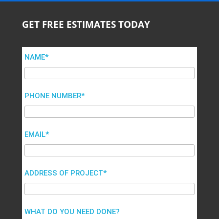
GET FREE ESTIMATES TODAY
NAME*
PHONE NUMBER*
EMAIL*
ADDRESS OF PROJECT*
WHAT DO YOU NEED DONE?