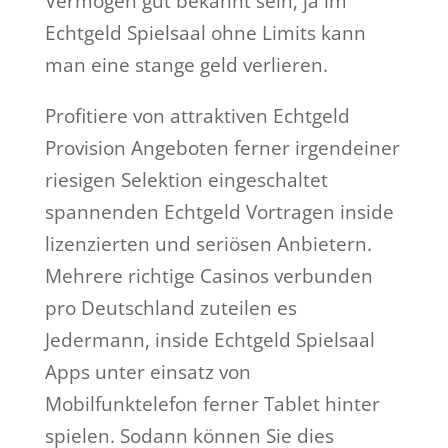
Vermögen gut bekannt sein, ja im
Echtgeld Spielsaal ohne Limits kann
man eine stange geld verlieren.
Profitiere von attraktiven Echtgeld
Provision Angeboten ferner irgendeiner
riesigen Selektion eingeschaltet
spannenden Echtgeld Vortragen inside
lizenzierten und seriösen Anbietern.
Mehrere richtige Casinos verbunden
pro Deutschland zuteilen es
Jedermann, inside Echtgeld Spielsaal
Apps unter einsatz von
Mobilfunktelefon ferner Tablet hinter
spielen. Sodann können Sie dies