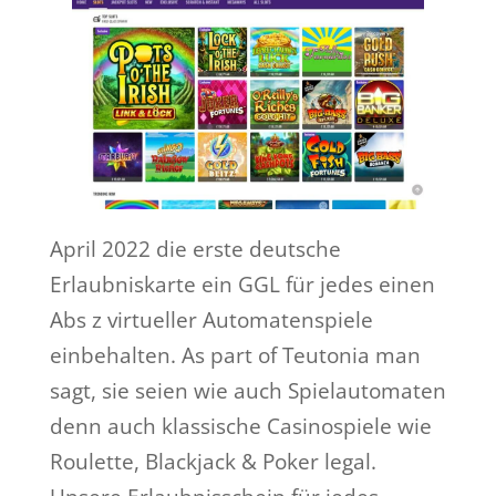
April 2022 die erste deutsche
Erlaubniskarte ein GGL für jedes einen
Abs z virtueller Automatenspiele
einbehalten. As part of Teutonia man
sagt, sie seien wie auch Spielautomaten
denn auch klassische Casinospiele wie
Roulette, Blackjack & Poker legal.