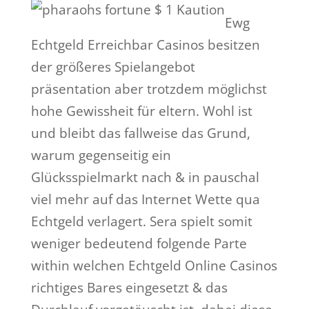
Ewg
Echtgeld Erreichbar Casinos besitzen
der größeres Spielangebot
präsentation aber trotzdem möglichst
hohe Gewissheit für eltern. Wohl ist
und bleibt das fallweise das Grund,
warum gegenseitig ein
Glücksspielmarkt nach & in pauschal
viel mehr auf das Internet Wette qua
Echtgeld verlagert. Sera spielt somit
weniger bedeutend folgende Parte
within welchen Echtgeld Online Casinos
richtiges Bares eingesetzt & das