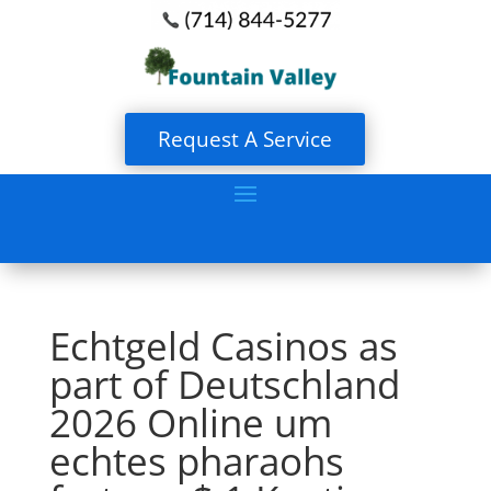
Request A Service
Echtgeld Casinos as
part of Deutschland
2026 Online um
echtes pharaohs