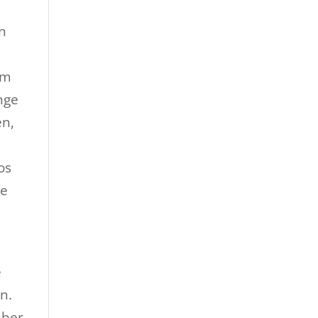
en
im
ange
en,
os
ie
e
n.
aber