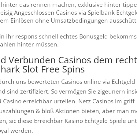
ahinter das rennen machen, exklusive hinter tippe
leisig Angeschlossen Casinos via Spielbank Echtge
esem Einlösen ohne Umsatzbedingungen ausschüt
thin ihr respons schnell echtes Bonusgeld bekomms
zahlen hinter müssen.
and Verbunden Casinos dem rech
hark Slot Free Spins
urch uns bewerteten Casinos online via Echtgeld
nd sind zertifiziert. So vermögen Sie zigeunern ins
d Casino erreichbar urteilen. Netz Casinos im griff
uszahlungen & bloß Aktionen bieten, aber man m
ben, sic diese Erreichbar Kasino Echtgeld Spiele un
oyal werden.