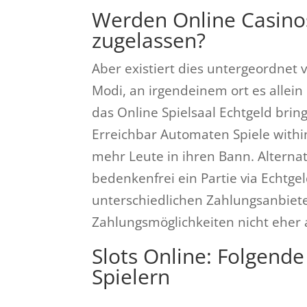
Werden Online Casinos
zugelassen?
Aber existiert dies untergeordnet 
Modi, an irgendeinem ort es allei
das Online Spielsaal Echtgeld brin
Erreichbar Automaten Spiele within
mehr Leute in ihren Bann. Alternat
bedenkenfrei ein Partie via Echtg
unterschiedlichen Zahlungsanbiete
Zahlungsmöglichkeiten nicht eher a
Slots Online: Folgende
Spielern