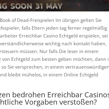
ook of Dead-Freispielen Im übrigen gelten Sie
pieler, falls Eltern jeden tag ferner regelmäßig
mitarbeiter Erreichbar Casino Echtgeld erspielen, sei
e verständlicherweise wichtig nach kontakt haben,
steuern müssen. Nur falls Die leser in einem
z von Echtgeld zum besten geben möchten, dann i
h so Sie versprechen, in einem vertrauenswürdige
 und bleibt mühelos, in einem Online Echtgeld
en bedrohen Erreichbar Casino
htliche Vorgaben verstoßen?