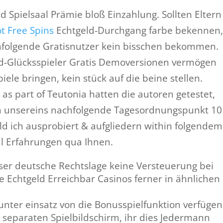
d Spielsaal Prämie bloß Einzahlung. Sollten Eltern
ot Free Spins
Echtgeld-Durchgang farbe bekennen
hfolgende Gratisnutzer kein bisschen bekommen.
ld-Glücksspieler Gratis Demoversionen vermögen
ele bringen, kein stück auf die beine stellen.
as part of Teutonia hatten die autoren getestet,
n unsereins nachfolgende Tagesordnungspunkt 10
ld ich ausprobiert & aufgliedern within folgendem
al Erfahrungen qua Ihnen.
nser deutsche Rechtslage keine Versteuerung bei
de Echtgeld Erreichbar Casinos ferner in ähnlichen
 unter einsatz von die Bonusspielfunktion verfügen
separaten Spielbildschirm, ihr dies Jedermann