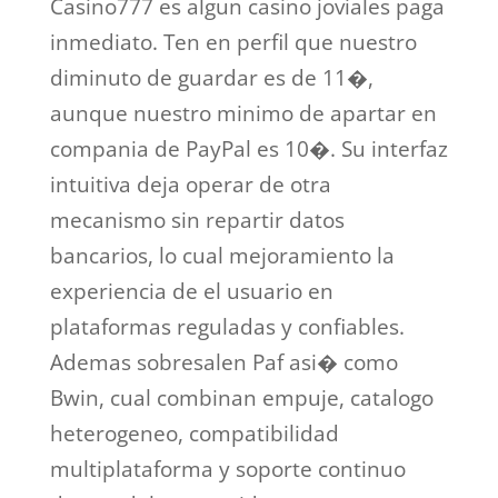
Casino777 es algun casino joviales paga
inmediato. Ten en perfil que nuestro
diminuto de guardar es de 11�,
aunque nuestro minimo de apartar en
compania de PayPal es 10�. Su interfaz
intuitiva deja operar de otra
mecanismo sin repartir datos
bancarios, lo cual mejoramiento la
experiencia de el usuario en
plataformas reguladas y confiables.
Ademas sobresalen Paf asi� como
Bwin, cual combinan empuje, catalogo
heterogeneo, compatibilidad
multiplataforma y soporte continuo