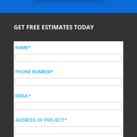
GET FREE ESTIMATES TODAY
NAME*
PHONE NUMBER*
EMAIL*
ADDRESS OF PROJECT*