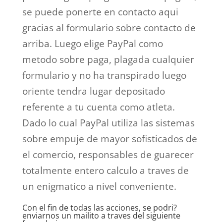
se puede ponerte en contacto aqui
gracias al formulario sobre contacto de
arriba. Luego elige PayPal como
metodo sobre paga, plagada cualquier
formulario y no ha transpirado luego
oriente tendra lugar depositado
referente a tu cuenta como atleta.
Dado lo cual PayPal utiliza las sistemas
sobre empuje de mayor sofisticados de
el comercio, responsables de guarecer
totalmente entero calculo a traves de
un enigmatico a nivel conveniente.
Con el fin de todas las acciones, se podri?
enviarnos un mailito a traves del siguiente