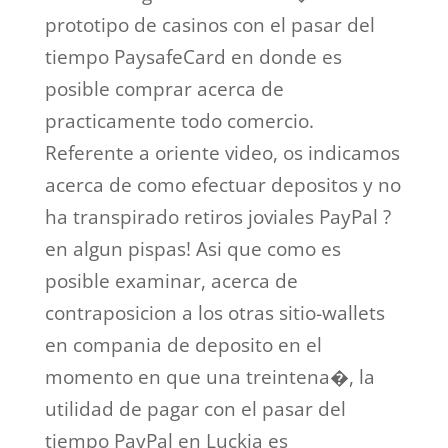
prototipo de casinos con el pasar del
tiempo PaysafeCard en donde es
posible comprar acerca de
practicamente todo comercio.
Referente a oriente video, os indicamos
acerca de como efectuar depositos y no
ha transpirado retiros joviales PayPal ?
en algun pispas! Asi que como es
posible examinar, acerca de
contraposicion a los otras sitio-wallets
en compania de deposito en el
momento en que una treintena�, la
utilidad de pagar con el pasar del
tiempo PayPal en Luckia es