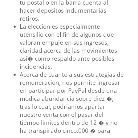
tu postal o en la barra cuenta al
hacer depositos indumentarias
retiros.
La eleccion es especialmente
utensilio con el fin de algunos que
valoran empuje en sus ingresos,
claridad acerca de las movimientos
asi� como respaldo ante posibles
incidencias.
Acerca de cuanto a sus estrategias de
remuneracion, nos permite ingresar
en participar por PayPal desde una
modica abundancia sobre diez �,
tras lo cual, podriamos apartar
nuestro venta con el pasar del
tiempo limites dentro de 12 � y no
ha transpirado cinco.000 � para