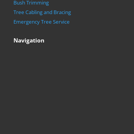
Bush Trimming
Tree Cabling and Bracing
Emergency Tree Service
Navigation