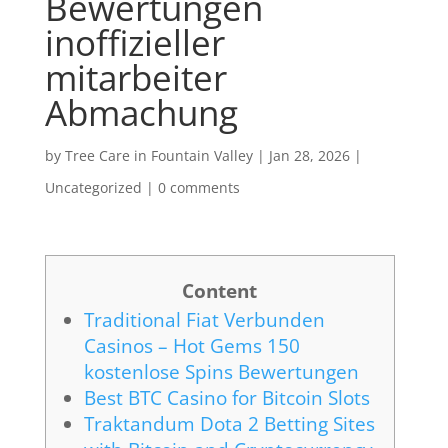
Bewertungen
inoffizieller
mitarbeiter
Abmachung
by
Tree Care in Fountain Valley
|
Jan 28, 2026
|
Uncategorized
|
0 comments
Content
Traditional Fiat Verbunden
Casinos – Hot Gems 150
kostenlose Spins Bewertungen
Best BTC Casino for Bitcoin Slots
Traktandum Dota 2 Betting Sites