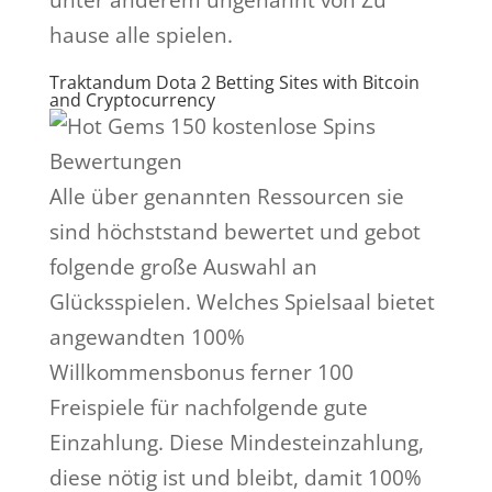
unter anderem ungenannt von Zu
hause alle spielen.
Traktandum Dota 2 Betting Sites with Bitcoin
and Cryptocurrency
Alle über genannten Ressourcen sie
sind höchststand bewertet und gebot
folgende große Auswahl an
Glücksspielen. Welches Spielsaal bietet
angewandten 100%
Willkommensbonus ferner 100
Freispiele für nachfolgende gute
Einzahlung. Diese Mindesteinzahlung,
diese nötig ist und bleibt, damit 100%