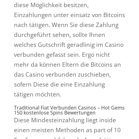
diese Möglichkeit besitzen,
Einzahlungen unter einsatz von Bitcoins
nach tätigen. Wenn Sie diese Zahlung
durchgeführt sehen, sollte Ihnen
welches Gutschrift geradlinig im Casino
verbunden gefasst sein. Ergo nicht
mehr da können Eltern die Bitcoins an
das Casino verbunden zuschieben,
sofern Diese die eine Einzahlung
tätigen möchten.
Traditional Fiat Verbunden Casinos – Hot Gems
150 kostenlose Spins Bewertungen
Diese Mindesteinzahlung liegt inside
einen meisten Methoden as part of 10