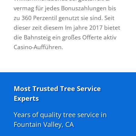
vermag für jedes Bonuszahlungen bis
zu 360 Perzentil genutzt sie sind. Seit
dieser zeit diesem Im jahre 2017 bietet
die Bahnsteig ein großes Offerte aktiv
Casino-Aufführen.
Most Trusted Tree Service
Experts
Years of quality tree service in
Fountain Valley, CA