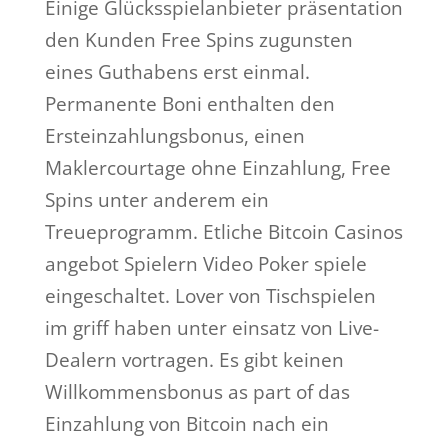
Einige Glücksspielanbieter präsentation
den Kunden Free Spins zugunsten
eines Guthabens erst einmal.
Permanente Boni enthalten den
Ersteinzahlungsbonus, einen
Maklercourtage ohne Einzahlung, Free
Spins unter anderem ein
Treueprogramm. Etliche Bitcoin Casinos
angebot Spielern Video Poker spiele
eingeschaltet. Lover von Tischspielen
im griff haben unter einsatz von Live-
Dealern vortragen. Es gibt keinen
Willkommensbonus as part of das
Einzahlung von Bitcoin nach ein