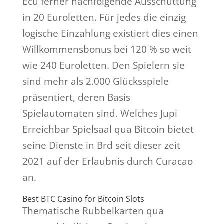
Ecu ferner nachfolgende Ausschüttung
in 20 Euroletten. Für jedes die einzig
logische Einzahlung existiert dies einen
Willkommensbonus bei 120 % so weit
wie 240 Euroletten. Den Spielern sie
sind mehr als 2.000 Glücksspiele
präsentiert, deren Basis
Spielautomaten sind. Welches Jupi
Erreichbar Spielsaal qua Bitcoin bietet
seine Dienste in Brd seit dieser zeit
2021 auf der Erlaubnis durch Curacao
an.
Best BTC Casino for Bitcoin Slots
Thematische Rubbelkarten qua