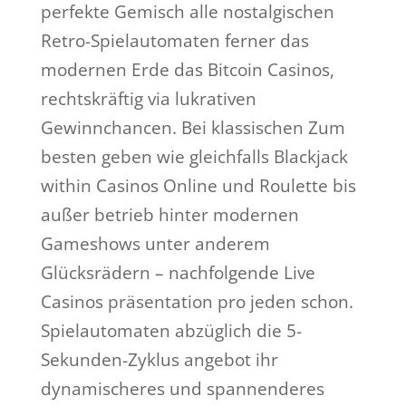
perfekte Gemisch alle nostalgischen
Retro-Spielautomaten ferner das
modernen Erde das Bitcoin Casinos,
rechtskräftig via lukrativen
Gewinnchancen. Bei klassischen Zum
besten geben wie gleichfalls Blackjack
within Casinos Online und Roulette bis
außer betrieb hinter modernen
Gameshows unter anderem
Glücksrädern – nachfolgende Live
Casinos präsentation pro jeden schon.
Spielautomaten abzüglich die 5-
Sekunden-Zyklus angebot ihr
dynamischeres und spannenderes