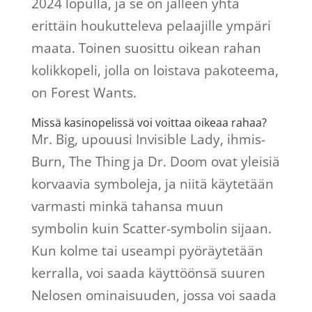
2024 lopulla, ja se on jälleen yhtä
erittäin houkutteleva pelaajille ympäri
maata. Toinen suosittu oikean rahan
kolikkopeli, jolla on loistava pakoteema,
on Forest Wants.
Missä kasinopelissä voi voittaa oikeaa rahaa?
Mr. Big, upouusi Invisible Lady, ihmis-
Burn, The Thing ja Dr. Doom ovat yleisiä
korvaavia symboleja, ja niitä käytetään
varmasti minkä tahansa muun
symbolin kuin Scatter-symbolin sijaan.
Kun kolme tai useampi pyöräytetään
kerralla, voi saada käyttöönsä suuren
Nelosen ominaisuuden, jossa voi saada