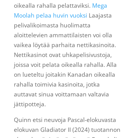
oikealla rahalla pelattaviksi.
Mega
Moolah pelaa huvin vuoksi
Laajasta
pelivalikoimasta huolimatta
aloittelevien ammattilaisten voi olla
vaikea löytää parhaita nettikasinoita.
Nettikasinot ovat uhkapelisivustoja,
joissa voit pelata oikealla rahalla. Alla
on lueteltu joitakin Kanadan oikealla
rahalla toimivia kasinoita, jotka
auttavat sinua voittamaan valtavia
jättipotteja.
Quinn etsi neuvoja Pascal-elokuvasta
elokuvan Gladiator II (2024) tuotannon