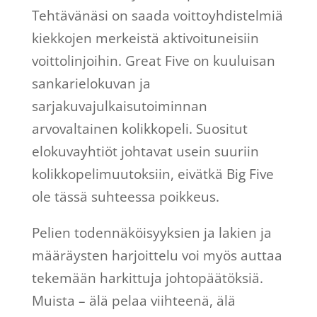
Tehtävänäsi on saada voittoyhdistelmiä
kiekkojen merkeistä aktivoituneisiin
voittolinjoihin. Great Five on kuuluisan
sankarielokuvan ja
sarjakuvajulkaisutoiminnan
arvovaltainen kolikkopeli. Suositut
elokuvayhtiöt johtavat usein suuriin
kolikkopelimuutoksiin, eivätkä Big Five
ole tässä suhteessa poikkeus.
Pelien todennäköisyyksien ja lakien ja
määräysten harjoittelu voi myös auttaa
tekemään harkittuja johtopäätöksiä.
Muista – älä pelaa viihteenä, älä