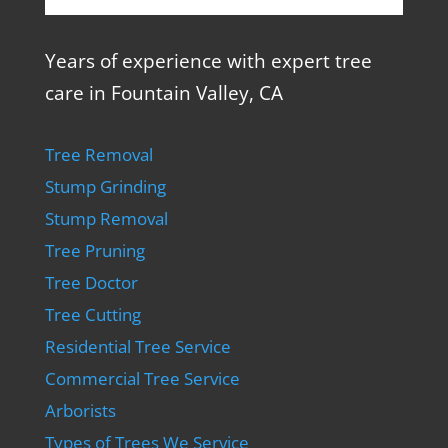
Years of experience with expert tree
care in Fountain Valley, CA
Tree Removal
Stump Grinding
Stump Removal
Tree Pruning
Tree Doctor
Tree Cutting
Residential Tree Service
Commercial Tree Service
Arborists
Types of Trees We Service