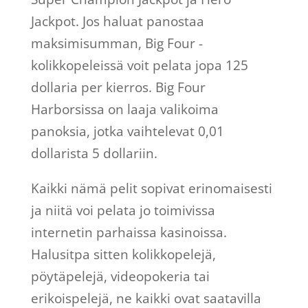
Jackpot. Jos haluat panostaa
maksimisumman, Big Four -
kolikkopeleissä voit pelata jopa 125
dollaria per kierros. Big Four
Harborsissa on laaja valikoima
panoksia, jotka vaihtelevat 0,01
dollarista 5 dollariin.
Kaikki nämä pelit sopivat erinomaisesti
ja niitä voi pelata jo toimivissa
internetin parhaissa kasinoissa.
Halusitpa sitten kolikkopelejä,
pöytäpelejä, videopokeria tai
erikoispelejä, ne kaikki ovat saatavilla