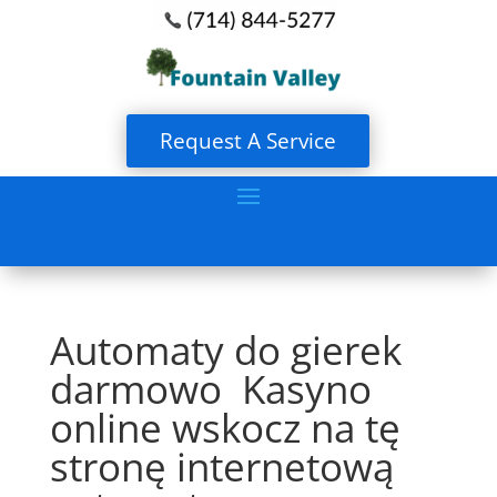
Request A Service
Automaty do gierek
darmowo ️ Kasyno
online wskocz na tę
stronę internetową