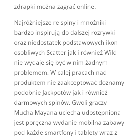
zdrapki można zagrać online.
Najróżniejsze re spiny i mnożniki
bardzo inspirują do dalszej rozrywki
oraz niedostatek podstawowych ikon
osobliwych Scatter jak i również Wild
nie wydaje się być w nim żadnym
problemem. W całej pracach nad
produktem nie zaakceptować doznamy
podobnie Jackpotów jak i również
darmowych spinów. Gwoli graczy
Mucha Mayana uciecha udostępniona
jest poręczna wydanie mobilna zabawy
pod każde smartfony i tablety wraz z