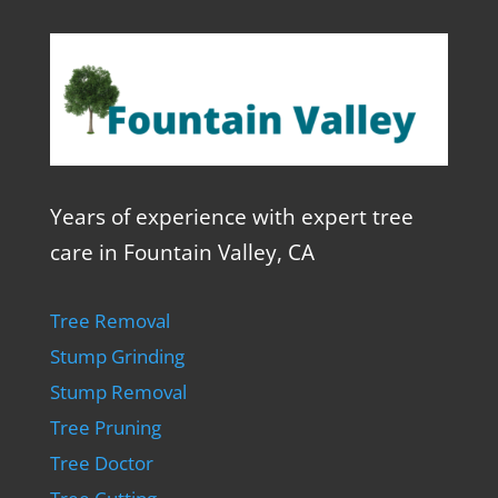
Years of experience with expert tree
care in Fountain Valley, CA
Tree Removal
Stump Grinding
Stump Removal
Tree Pruning
Tree Doctor