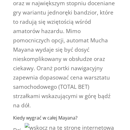
oraz w największym stopniu doceniane
gry wariantu jednoręki bandzior, które
to radują się wziętością wśród
amatorów hazardu. Mimo
pomocniczych opcji, automat Mucha
Mayana wydaje się być dosyć
nieskomplikowany w obsłudze oraz
ciekawy. Oranż portki nawigacyjny
zapewnia dopasować cena warsztatu
samochodowego (TOTAL BET)
strzałkami wskazującymi w górę bądź
na dół.
Kiedy wygrać w całej Mayana?