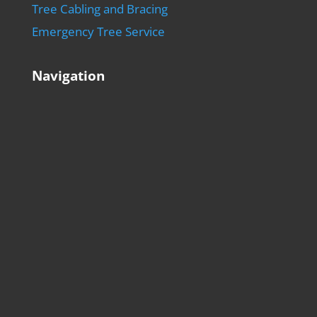
Tree Cabling and Bracing
Emergency Tree Service
Navigation