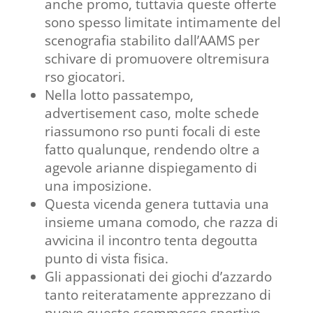
anche promo, tuttavia queste offerte
sono spesso limitate intimamente del
scenografia stabilito dall’AAMS per
schivare di promuovere oltremisura
rso giocatori.
Nella lotto passatempo,
advertisement caso, molte schede
riassumono rso punti focali di este
fatto qualunque, rendendo oltre a
agevole arianne dispiegamento di
una imposizione.
Questa vicenda genera tuttavia una
insieme umana comodo, che razza di
avvicina il incontro tenta degoutta
punto di vista fisica.
Gli appassionati dei giochi d’azzardo
tanto reiteratamente apprezzano di