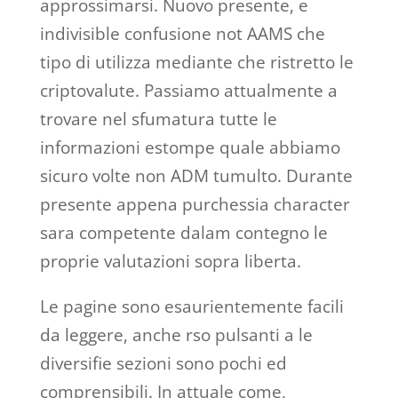
approssimarsi. Nuovo presente, e
indivisible confusione not AAMS che
tipo di utilizza mediante che ristretto le
criptovalute. Passiamo attualmente a
trovare nel sfumatura tutte le
informazioni estompe quale abbiamo
sicuro volte non ADM tumulto. Durante
presente appena purchessia character
sara competente dalam contegno le
proprie valutazioni sopra liberta.
Le pagine sono esaurientemente facili
da leggere, anche rso pulsanti a le
diversifie sezioni sono pochi ed
comprensibili. In attuale come,