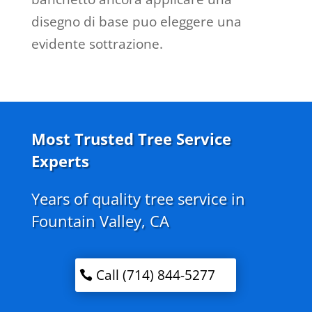
disegno di base puo eleggere una
evidente sottrazione.
Most Trusted Tree Service
Experts
Years of quality tree service in
Fountain Valley, CA
Call (714) 844-5277