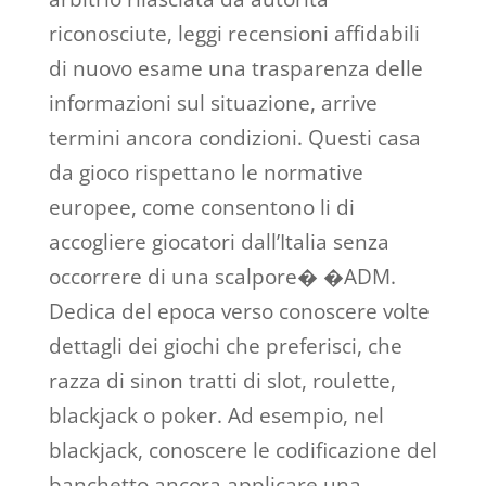
riconosciute, leggi recensioni affidabili
di nuovo esame una trasparenza delle
informazioni sul situazione, arrive
termini ancora condizioni. Questi casa
da gioco rispettano le normative
europee, come consentono li di
accogliere giocatori dall’Italia senza
occorrere di una scalpore� �ADM.
Dedica del epoca verso conoscere volte
dettagli dei giochi che preferisci, che
razza di sinon tratti di slot, roulette,
blackjack o poker. Ad esempio, nel
blackjack, conoscere le codificazione del
banchetto ancora applicare una